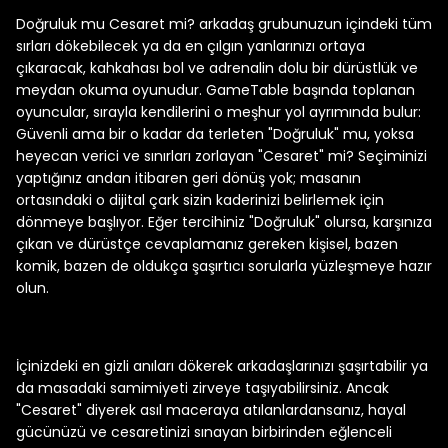
Doğruluk mu Cesaret mi? arkadaş grubunuzun içindeki tüm
sırları dökebilecek ya da en çılgın yanlarınızı ortaya
çıkaracak, kahkahası bol ve adrenalin dolu bir dürüstlük ve
meydan okuma oyunudur. GameTable başında toplanan
oyuncular, sırayla kendilerini o meşhur yol ayrımında bulur:
Güvenli ama bir o kadar da terleten "Doğruluk" mu, yoksa
KELIME / BILGI OYUNU
heyecan verici ve sınırları zorlayan "Cesaret" mi? Seçiminizi
Arkadaş grubunuzun içindeki tüm sırları
yaptığınız andan itibaren geri dönüş yok; masanın
ortasındaki o dijital çark sizin kaderinizi belirlemek için
dökebilecek ya da en çılgın yanlarınızı
dönmeye başlıyor. Eğer tercihiniz "Doğruluk" olursa, karşınıza
ortaya çıkaracak, kahkahası bol ve
çıkan ve dürüstçe cevaplamanız gereken kişisel, bazen
adrenalin dolu bir dürüstlük ve meydan
komik, bazen de oldukça şaşırtıcı sorularla yüzleşmeye hazır
olun.
okuma oyunudur.
İçinizdeki en gizli anıları dökerek arkadaşlarınızı şaşırtabilir ya
da masadaki samimiyeti zirveye taşıyabilirsiniz. Ancak
"Cesaret" diyerek asıl maceraya atılanlardansanız, hayal
gücünüzü ve cesaretinizi sınayan birbirinden eğlenceli