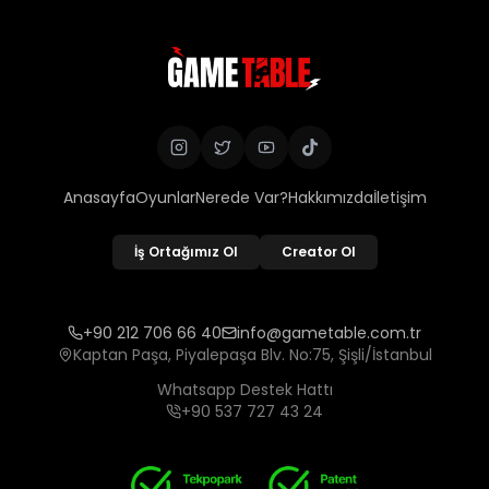
Anasayfa
Oyunlar
Nerede Var?
Hakkımızda
İletişim
İş Ortağımız Ol
Creator Ol
+90 212 706 66 40
info@gametable.com.tr
Kaptan Paşa, Piyalepaşa Blv. No:75, Şişli/İstanbul
Whatsapp Destek Hattı
+90 537 727 43 24