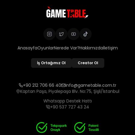
Anasayfa
Oyunlar
Nerede Var?
Hakkımızda
İletişim
İş Ortağımız Ol
Creator Ol
+90 212 706 66 40
info@gametable.com.tr
Kaptan Paşa, Piyalepaşa Blv. No:75, Şişli/İstanbul
Whatsapp Destek Hattı
+90 537 727 43 24